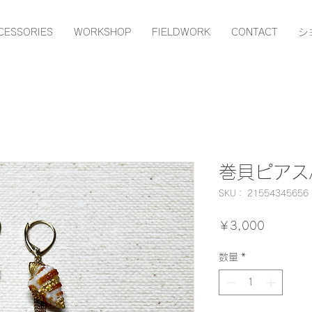
CESSORIES
WORKSHOP
FIELDWORK
CONTACT
シ
巻貝ピアス
SKU： 21554345656
価
￥3,000
格
数量
*