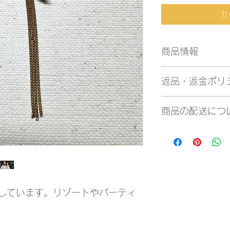
カ
商品情報
サイズ
返品・返金ポリ
モチーフからチェー
素材：巻貝、真鍮（
商品に不備がござい
商品の配送につ
にご連絡をください
ご連絡先：お問い合
商品はすべて送料込
uminekoya30@gmai
アクセサリーはレタ
ていただきます。
しています。リゾートやパーティ