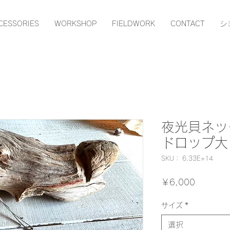
CESSORIES
WORKSHOP
FIELDWORK
CONTACT
シ
夜光貝ネッ
ドロップ大
SKU： 6.33E+14
価
￥6,000
格
サイズ
*
選択