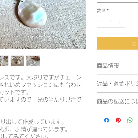
数量
*
カ
商品情報
レスです。大ぶりですがチェーン
サイズ
返品・返金ポリ
きれいめファッションにも合わせ
チェーン：約50㎝＋
トップ：約40×31㎜
カットです。
商品に不備がござい
素材：夜光貝、真鍮
ていますので、光の当たり具合で
商品の配送につ
にご連絡をください
ご連絡先：お問い合
商品はすべて送料込
uminekoya30@gmai
アクセサリーはレタ
削り出して作成しています。
ていただきます。
光沢、表情が違っています。
出してみてください。