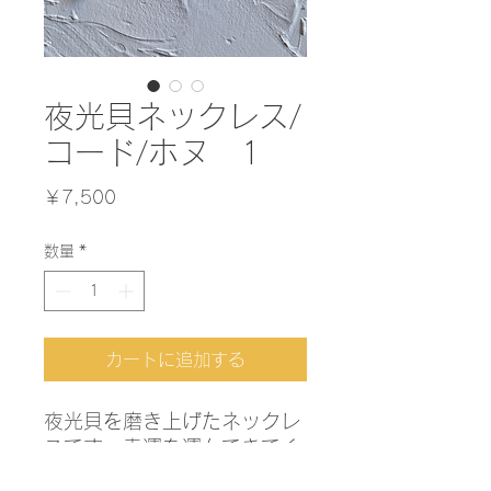
夜光貝ネックレス/
コード/ホヌ 1
価
￥7,500
格
数量
*
カートに追加する
夜光貝を磨き上げたネックレ
スです。幸運を運んできてく
れるウミガメ（ホヌ）をモチ